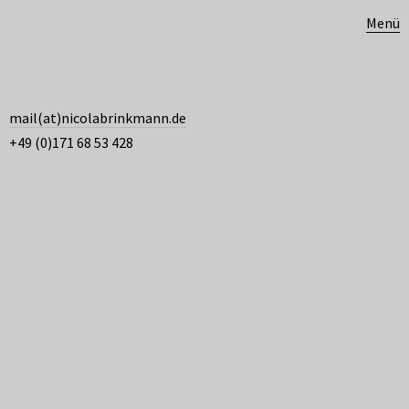
Menü
mail(at)nicolabrinkmann.de
+49 (0)171 68 53 428
Kontakt
Nicola Brinkmann
Grafikdesign
Heßhofstraße 12
51107 Köln
+49 (0)171 68 53 428