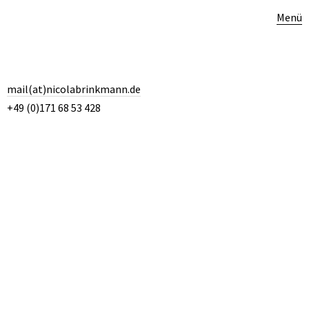
Menü
mail(at)nicolabrinkmann.de
+49 (0)171 68 53 428
Uni Wuppertal
cvnfdnvmdfnvbmdfnmbfds
6. NOVEMBER 2025
Kategorie:
Uncategorized